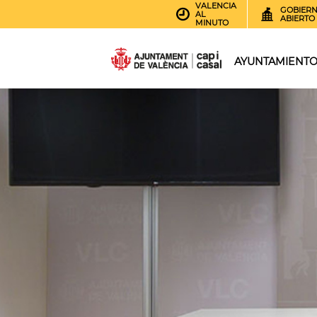
VALENCIA
GOBIER
AL
ABIERTO
MINUTO
AYUNTAMIENT