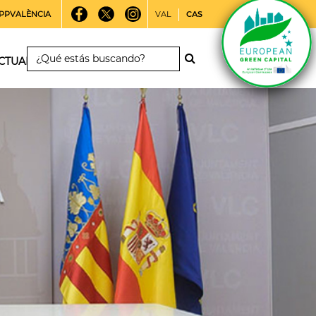
PPVALÈNCIA
VAL
CAS
CTUALIDAD