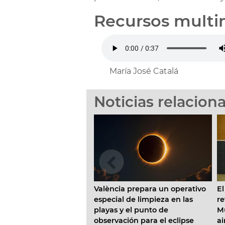
Recursos multi
María José Catalá
Noticias relacion
lència prepara un operativo
El Ayuntamiento inicia la
ecial de limpieza en las
reforma de la Escuela Infantil
yas y el punto de
Municipal Pardalets e instalar
ervación para el eclipse
aire acondicionado en todas l