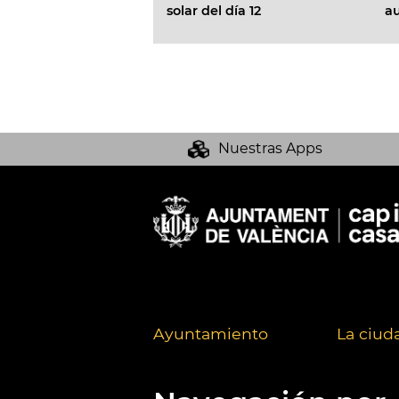
ar del día 12
aulas
Nuestras Apps
Ayuntamiento
La ciud