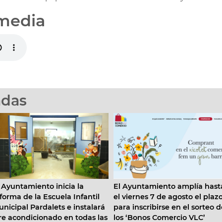
media
adas
El Ayuntamiento amplía hasta
Moneycorp elige Valènci
el viernes 7 de agosto el plazo
expandir su actividad y r
á
para inscribirse en el sorteo de
el ecosistema financiero
as
los ‘Bonos Comercio VLC’
internacional de la ciud