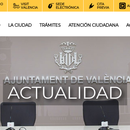
NO
VISIT
SEDE
CITA
A
VALENCIA
ELECTRÓNICA
PREVIA
O
LA CIUDAD
TRÁMITES
ATENCIÓN CIUDADANA
A
ACTUALIDAD