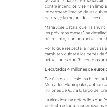
de venta, cuartos húmedos, altil
contra incendios, y se han limpi
impermeabilización de las cubiert
natural, y la mejora del acceso a
María José Catalá, que ha anunc
los próximos meses”, ha detallado
del recinto, “con una actuación 
Por lo que respecta la nueva sal
cambiar y cuidar a los bebés de f
actuaciones que “hacen más amable
Ejecutados 4 millones de euros d
Por último, la alcaldesa ha reco
Mercados Municipales, dotado co
millones de €, y a lo largo del pr
La alcaldesa ha defendido que “
perfecto estado, modernizarlos y