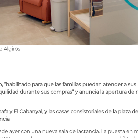
e Algirós
cio, “habilitado para que las familias puedan atender a s
uilidad durante sus compras” y anuncia la apertura de n
afa y El Cabanyal, y las casas consistoriales de la plaza
ncia
de ayer con una nueva sala de lactancia. La puesta en m