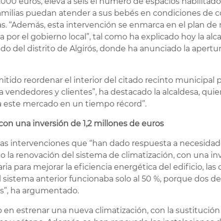
.000 euros, eleva a seis el número de espacios habilita
 familias puedan atender a sus bebés en condiciones de 
s. “Además, esta intervención se enmarca en el plan de 
or el gobierno local”, tal como ha explicado hoy la alca
ado del distrito de Algirós, donde ha anunciado la apertu
tido reordenar el interior del citado recinto municipal 
ra vendedores y clientes”, ha destacado la alcaldesa, qui
a este mercado en un tiempo récord”.
on una inversión de 1,2 millones de euros
ntas intervenciones que “han dado respuesta a necesidad
 la renovación del sistema de climatización, con una inv
ia para mejorar la eficiencia energética del edificio, las 
 sistema anterior funcionaba solo al 50 %, porque dos de
os”, ha argumentado.
 en estrenar una nueva climatización, con la sustitució