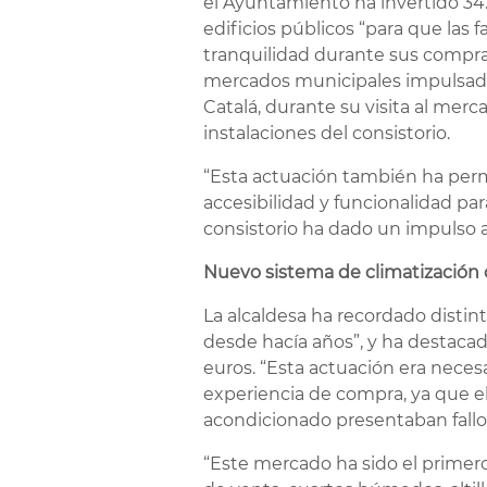
el Ayuntamiento ha invertido 34
edificios públicos “para que las
tranquilidad durante sus compra
mercados municipales impulsada p
Catalá, durante su visita al merc
instalaciones del consistorio.
“Esta actuación también ha permi
accesibilidad y funcionalidad pa
consistorio ha dado un impulso 
Nuevo sistema de climatización c
La alcaldesa ha recordado disti
desde hacía años”, y ha destacado
euros. “Esta actuación era necesar
experiencia de compra, ya que el
acondicionado presentaban fall
“Este mercado ha sido el primero