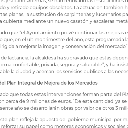
los y sótano. Además, se han renovado las instalaciones
ado y retirado equipos obsoletos. La actuación también ha
as planas, la sustitución de carpinterías y lucernarios pa
 la cubierta mediante un nuevo casetón y escaleras metáli
iado que “el Ayuntamiento prevé continuar las mejoras e
 que, en el último trimestre del año, está programada la
dirigida a mejorar la imagen y conservación del mercado”
a de lactancia, la alcaldesa ha subrayado que estas depe
orma confortable, privada, segura y saludable”, y ha insis
 la ciudad y acercan los servicios públicos a las necesi
el Plan Integral de Mejora de los Mercados
rdado que todas estas intervenciones forman parte del Pla
n cerca de 9 millones de euros. “De esta cantidad, ya s
esente año se desarrollarán obras por valor de otros 3 mil
este plan refleja la apuesta del gobierno municipal por
 reforzar su papel como motores económicos y sociales de