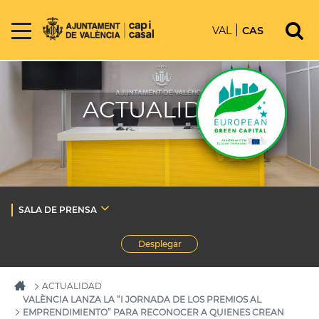
VAL
CAS
ACTUALIDAD
SALA DE PRENSA
Desplegar
ACTUALIDAD
VALÈNCIA LANZA LA “I JORNADA DE LOS PREMIOS AL
EMPRENDIMIENTO” PARA RECONOCER A QUIENES CREAN