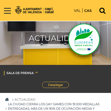
VAL
CAS
ACTUALIDAD
SALA DE PRENSA
Desplegar
ACTUALIDAD
LA CIUDAD CIERRA LOS GAY GAMES CON 19.000 MEDALLAS
ENTREGADAS, MÁS DE UN 90% DE OCUPACIÓN MEDIA Y