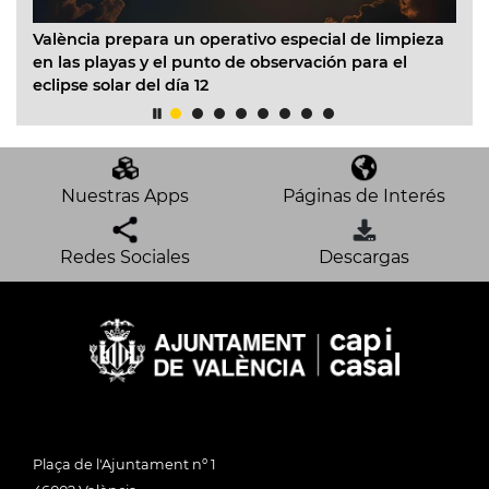
València prepara un operativo especial de limpieza
El Ayun
en las playas y el punto de observación para el
Infanti
eclipse solar del día 12
acondi
Nuestras Apps
Páginas de Interés
Redes Sociales
Descargas
Plaça de l'Ajuntament nº 1