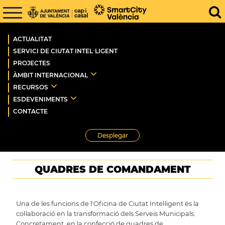
ACTUALITAT
SERVICI DE CIUTAT INTEL·LIGENT
PROJECTES
ÀMBIT INTERNACIONAL
RECURSOS
ESDEVENIMENTS
CONTACTE
Desplegar
QUADRES DE COMANDAMENT
Una de les funcions de l'
Oficina de Ciutat Intel·ligent
és la
col·laboració en la transformació dels Serveis Municipals.
Concretament, en la confecció de quadres de