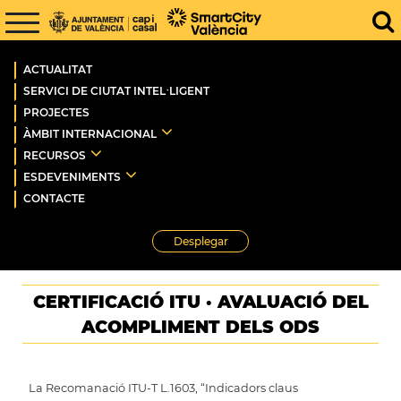
ACTUALITAT
SERVICI DE CIUTAT INTEL·LIGENT
PROJECTES
ÀMBIT INTERNACIONAL
RECURSOS
ESDEVENIMENTS
CONTACTE
Desplegar
CERTIFICACIÓ ITU · AVALUACIÓ DEL
ACOMPLIMENT DELS ODS
La Recomanació ITU-T L.1603, “
Indicadors claus