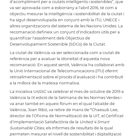
d'acompliment per a ciutats intel·ligents i sostenibles
”, que
va ser aprovada com a esborrany a l'abril 2016, té com a
objectiu mesurar la intel·ligència i sostenibilitat de la ciutat i
ha sigut desenvolupada en conjunt amb la
ITU
,
UNECE
i
altres organitzacions del sistema de les
Nacions Unides
. La
recomanació defineix un conjunt d'indicadors útils per a
quantificar l'assoliment dels
Objectius de
Desenvolupament Sostenible (SDGs)
de la Ciutat.
La ciutat de València va ser seleccionada com a ciutat de
referència per a avaluar la idoneïtat d'aquesta nova
recomanació. En aquest sentit, València ha col·laborat amb
la Unió Internacional de Telecomunicacions (ITU) oferint
retroalimentació sobre el procés d'avaluació i ha contribuït
a la millora de la mateixa normativa.
La iniciativa U4SSC va celebrar el mes de
octubre de 2019 a
València la IX edició de la Setmana de les Normes Verdes
i
va anar també en aqueix fòrum en el qual l'alcalde de
València, Joan Ribó, va rebre de mans de *Chaesub Lee,
director de l'Oficina de Normalització de la UIT, el
Certificat
d'Implementació Satisfactòria de la
United 4 Smart
Sustainable Cities
, els informes de resultats de la qual
permeten mesurar el nivell de sostenibilitat i digitalització