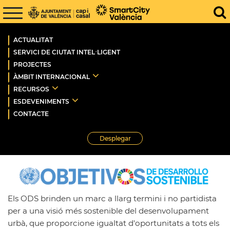
ACTUALITAT
SERVICI DE CIUTAT INTEL·LIGENT
PROJECTES
ÀMBIT INTERNACIONAL
RECURSOS
ESDEVENIMENTS
CONTACTE
Desplegar
Objectius de Desenvolupament Sostenible
Els
ODS
brinden un marc a llarg termini i no partidista
per a una visió més sostenible del desenvolupament
urbà, que proporcione igualtat d'oportunitats a tots els