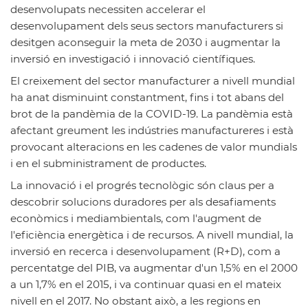
desenvolupats necessiten accelerar el
desenvolupament dels seus sectors manufacturers si
desitgen aconseguir la meta de 2030 i augmentar la
inversió en investigació i innovació científiques.
El creixement del sector manufacturer a nivell mundial
ha anat disminuint constantment, fins i tot abans del
brot de la pandèmia de la COVID-19. La pandèmia està
afectant greument les indústries manufactureres
i està
provocant alteracions en les cadenes de valor mundials
i en el subministrament de productes.
La innovació i el progrés tecnològic són claus per a
descobrir solucions duradores per als desafiaments
econòmics i mediambientals, com l'augment de
l'eficiència energètica i de recursos. A nivell mundial,
la
inversió en recerca i desenvolupament
(R+D), com a
percentatge del PIB, va augmentar d'un 1,5% en el 2000
a un 1,7% en el 2015, i va continuar quasi en el mateix
nivell en el 2017. No obstant això, a les regions en