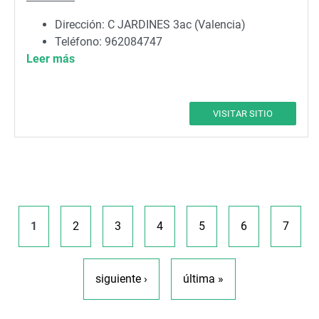
Dirección: C JARDINES 3ac (Valencia)
Teléfono: 962084747
Leer más
Correo electrónico:
cast@valencia.es
VISITAR SITIO
Páginas
1
2
3
4
5
6
7
siguiente ›
última »