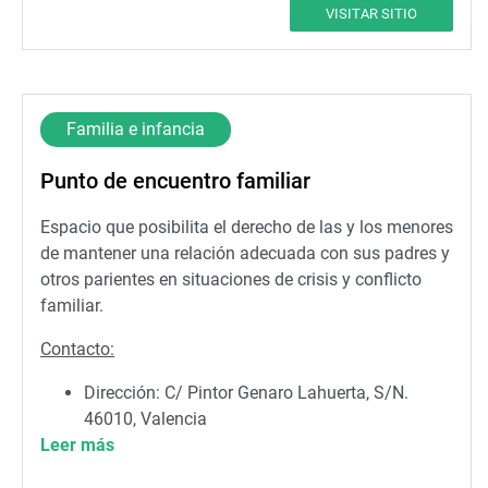
Domicilio: C AMADEO DE SABOYA, 11
VISITAR SITIO
Teléfonos: 962082425 - 962082404
ssmenor@valencia.es
Familia e infancia
Punto de encuentro familiar
Espacio que posibilita el derecho de las y los menores
de mantener una relación adecuada con sus padres y
otros parientes en situaciones de crisis y conflicto
familiar.
Contacto:
Dirección: C/ Pintor Genaro Lahuerta, S/N.
46010, Valencia
Leer más
Teléfono: 962 084 346
Correo:
puntodeencuentro@valencia.es