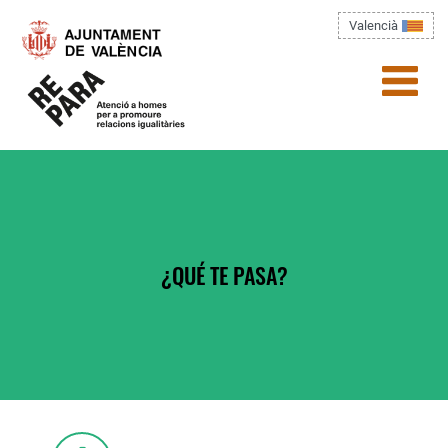
Pasar al contenido principal
Valencià
menú)
Usted está aquí
¿QUÉ TE PASA?