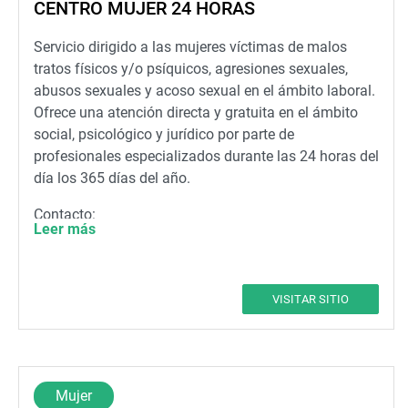
CENTRO MUJER 24 HORAS
Servicio dirigido a las mujeres víctimas de malos
tratos físicos y/o psíquicos, agresiones sexuales,
abusos sexuales y acoso sexual en el ámbito laboral.
Ofrece una atención directa y gratuita en el ámbito
social, psicológico y jurídico por parte de
profesionales especializados durante las 24 horas del
día los 365 días del año.
Contacto:
Leer más
Dirección: C/ Guardia Civil, 21. CP 46020,
Valencia
Teléfono gratuito y anónimo: 900 580 888
VISITAR SITIO
Mujer