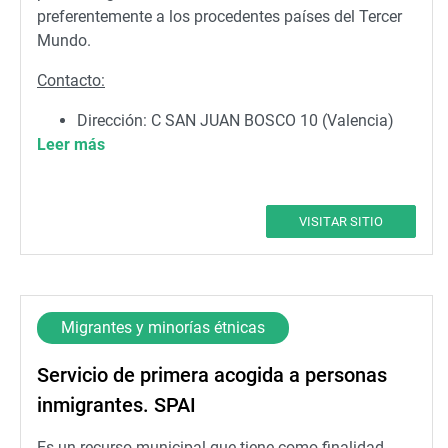
preferentemente a los procedentes países del Tercer
Mundo.
Contacto:
Dirección: C SAN JUAN BOSCO 10 (Valencia)
Leer más
Teléfono: 963366018
Correo electrónico:
valencia.acull.coordinacion@redacoge.org
VISITAR SITIO
Migrantes y minorías étnicas
Servicio de primera acogida a personas
inmigrantes. SPAI
Es un recurso municipal que tiene como finalidad