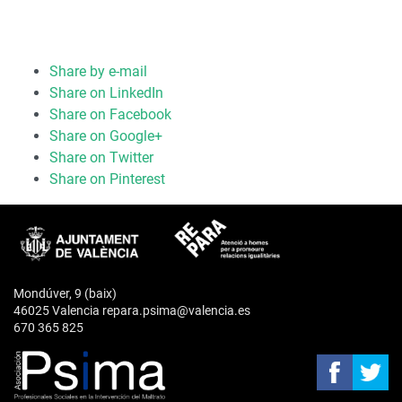
Share by e-mail
Share on LinkedIn
Share on Facebook
Share on Google+
Share on Twitter
Share on Pinterest
Mondúver, 9 (baix)
46025 Valencia repara.psima@valencia.es
670 365 825