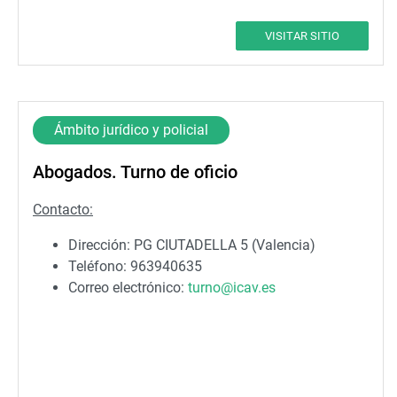
Teléfono: 963747898
Correo electrónico:
sgpma.valencia@dgip.mir.es
VISITAR SITIO
Ámbito jurídico y policial
Abogados. Turno de oficio
Contacto:
Dirección: PG CIUTADELLA 5 (Valencia)
Teléfono: 963940635
Correo electrónico:
turno@icav.es