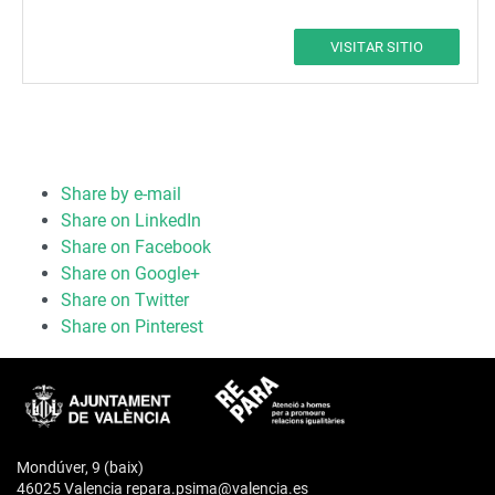
VISITAR SITIO
Share by e-mail
Share on LinkedIn
Share on Facebook
Share on Google+
Share on Twitter
Share on Pinterest
Mondúver, 9 (baix)
46025 Valencia repara.psima@valencia.es