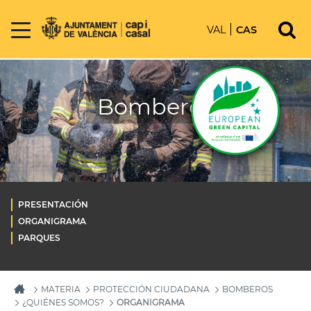
VAL
CAS
Bomberos
PRESENTACIÓN
ORGANIGRAMA
PARQUES
MATERIA
PROTECCIÓN CIUDADANA
BOMBEROS
¿QUIÉNES SOMOS?
ORGANIGRAMA