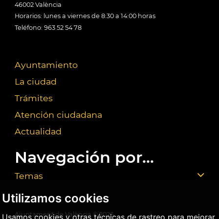
46002 València
Horarios: lunes a viernes de 8:30 a 14:00 horas
Teléfono: 963 52 54 78
Ayuntamiento
La ciudad
Trámites
Atención ciudadana
Actualidad
Navegación por...
Temas
Utilizamos cookies
Ajuntament de València ©
2026
Usamos cookies y otras técnicas de rastreo para mejorar