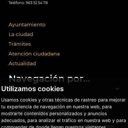
Teléfono: 963 52 54 78
Ayuntamiento
La ciudad
Trámites
Atención ciudadana
Actualidad
Navegación por...
Utilizamos cookies
Temas
Usamos cookies y otras técnicas de rastreo para mejorar
tu experiencia de navegación en nuestra web, para
Ajuntament de València ©
2026
mostrarte contenidos personalizados y anuncios
adecuados, para analizar el tráfico en nuestra web y para
Aviso
Política
Política de
Agencia Antifraude
Mapa
comprender de donde llegan nuestros visitantes.