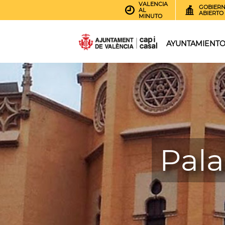
VALENCIA
GOBIER
AL
ABIERTO
MINUTO
AYUNTAMIENT
Pala