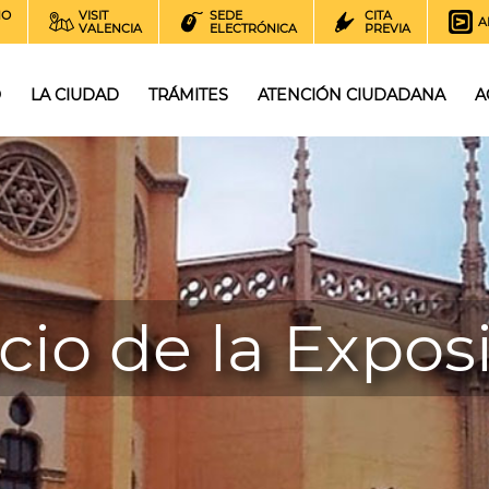
NO
VISIT
SEDE
CITA
A
VALENCIA
ELECTRÓNICA
PREVIA
O
LA CIUDAD
TRÁMITES
ATENCIÓN CIUDADANA
A
cio de la Expos