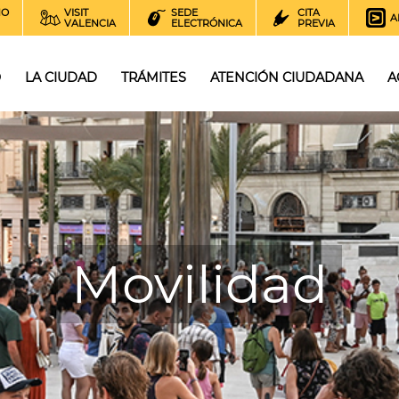
NO
VISIT
SEDE
CITA
A
VALENCIA
ELECTRÓNICA
PREVIA
O
LA CIUDAD
TRÁMITES
ATENCIÓN CIUDADANA
A
Movilidad