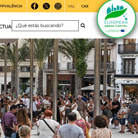
PPVALÈNCIA
VAL
CAS
CTUALIDAD