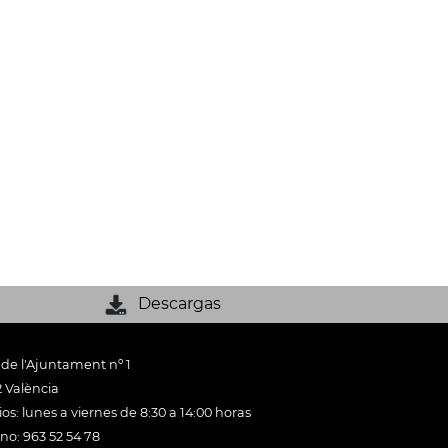
Descargas
 de l'Ajuntament nº 1
 València
os: lunes a viernes de 8:30 a 14:00 horas
ono: 963 52 54 78