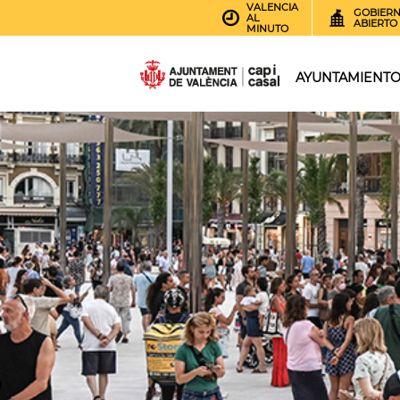
VALENCIA
GOBIER
AL
ABIERTO
MINUTO
AYUNTAMIENT