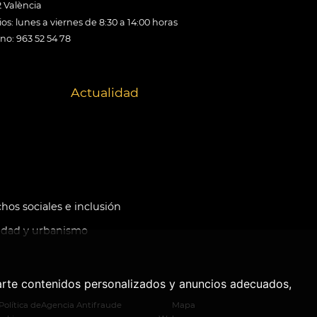
 València
os: lunes a viernes de 8:30 a 14:00 horas
ono: 963 52 54 78
Actualidad
hos sociales e inclusión
idad y urbanismo
arte contenidos personalizados y anuncios adecuados,
Política de
Agencia Antifraude
Mapa