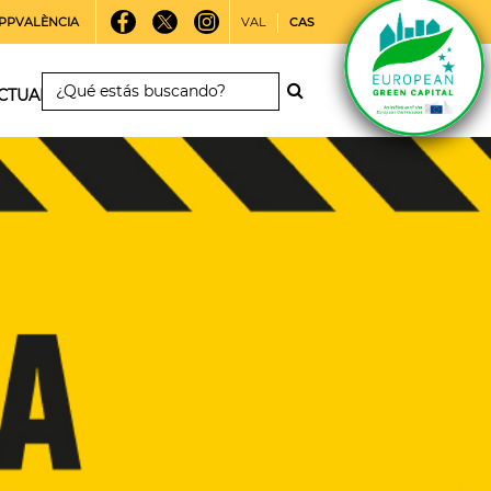
PPVALÈNCIA
VAL
CAS
CTUALIDAD