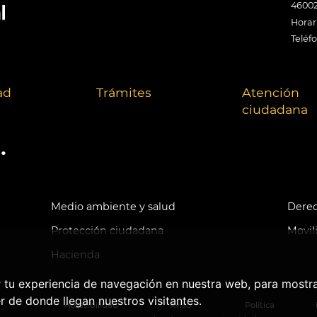
46002
Horari
Teléf
ad
Trámites
Atención
ciudadana
.
Medio ambiente y salud
Derec
Protección ciudadana
Movil
Hacienda
r tu experiencia de navegación en nuestra web, para mostr
r de donde llegan nuestros visitantes.
Accesibilidad
Aviso
Política