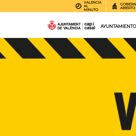
VALENCIA
GOBIER
AL
ABIERTO
MINUTO
AYUNTAMIENT