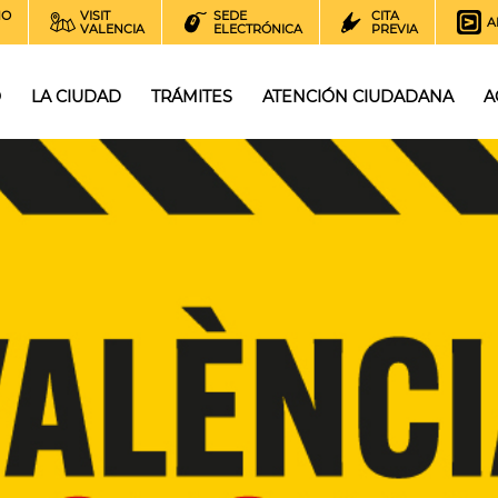
NO
VISIT
SEDE
CITA
A
VALENCIA
ELECTRÓNICA
PREVIA
O
LA CIUDAD
TRÁMITES
ATENCIÓN CIUDADANA
A