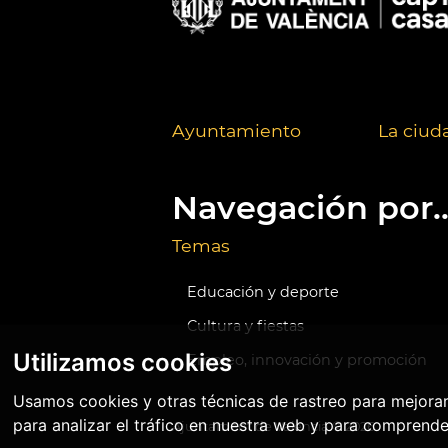
Ayuntamiento
La ciud
Navegación por..
Temas
Educación y deporte
Cultura y fiestas
Utilizamos cookies
Empleo, innovación y promoción
Usamos cookies y otras técnicas de rastreo para mejora
para analizar el tráfico en nuestra web y para comprende
Ajuntament de València ©
2026