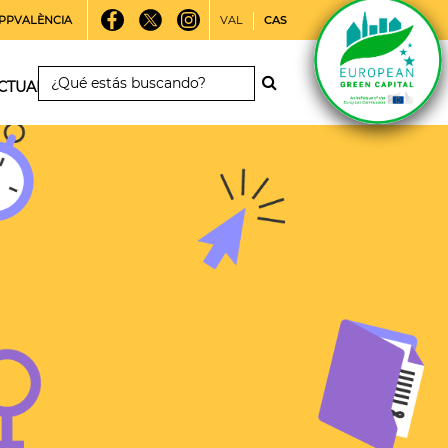
PPVALÈNCIA
VAL
CAS
CTUALIDAD