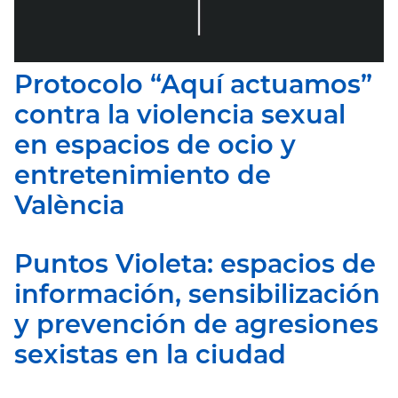
Protocolo “Aquí actuamos”
contra la violencia sexual
en espacios de ocio y
entretenimiento de
València
Puntos Violeta: espacios de
información, sensibilización
y prevención de agresiones
sexistas en la ciudad