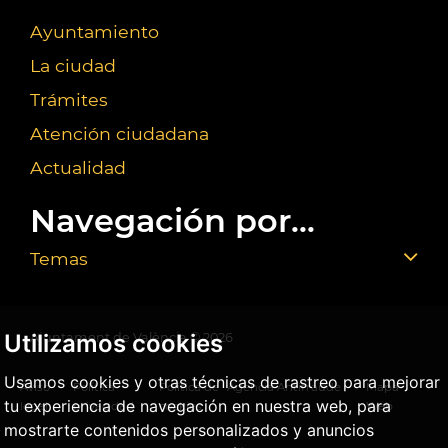
Ayuntamiento
La ciudad
Trámites
Atención ciudadana
Actualidad
Navegación por...
Temas
Utilizamos cookies
Ajuntament de València ©
2026
Usamos cookies y otras técnicas de rastreo para mejorar
Aviso
Política
Política de
Agencia Antifraude
Mapa
tu experiencia de navegación en nuestra web, para
legal
privacidad
cookies
Web
mostrarte contenidos personalizados y anuncios