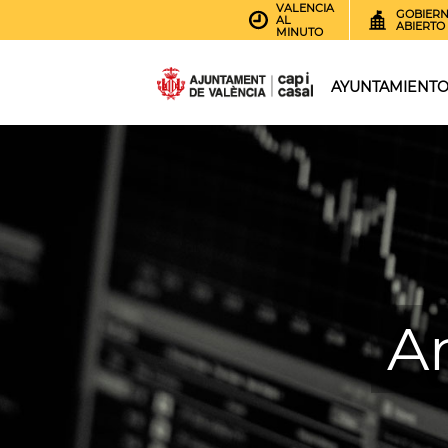
VALENCIA
GOBIER
AL
ABIERTO
MINUTO
AYUNTAMIENT
An