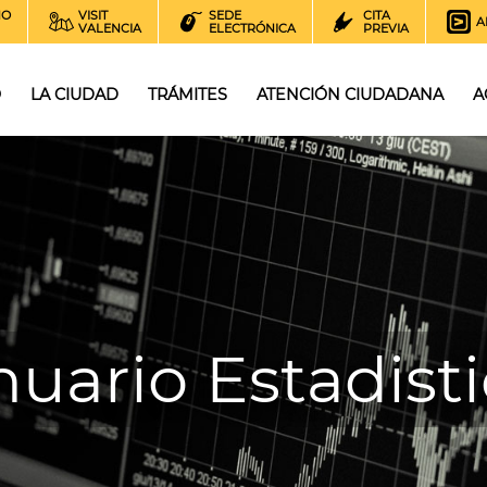
NO
VISIT
SEDE
CITA
A
VALENCIA
ELECTRÓNICA
PREVIA
O
LA CIUDAD
TRÁMITES
ATENCIÓN CIUDADANA
A
uario Estadist