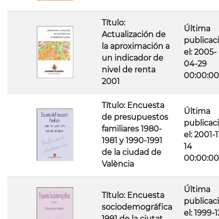
Título:
Última
Actualización de
publicac
la aproximación a
el: 2005-
un indicador de
04-29
nivel de renta
00:00:00
2001
Título: Encuesta
Última
de presupuestos
publicac
familiares 1980-
el: 2001-1
1981 y 1990-1991
14
de la ciudad de
00:00:00
València
Última
Título: Encuesta
publicac
sociodemográfica
el: 1999-1
1991 de la ciutat