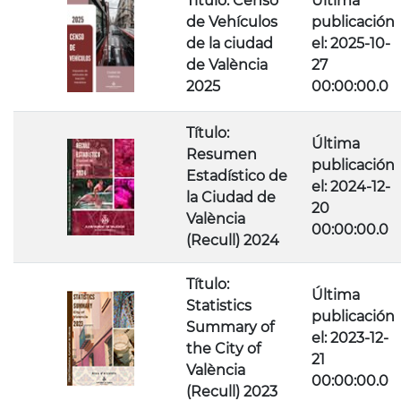
Título: Censo
Última
de Vehículos
publicación
de la ciudad
el: 2025-10-
de València
27
2025
00:00:00.0
Título:
Última
Resumen
publicación
Estadístico de
el: 2024-12-
la Ciudad de
20
València
00:00:00.0
(Recull) 2024
Título:
Última
Statistics
publicación
Summary of
el: 2023-12-
the City of
21
València
00:00:00.0
(Recull) 2023