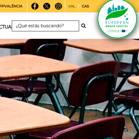
PPVALÈNCIA
VAL
CAS
CTUALIDAD