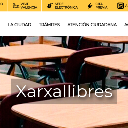
NO
VISIT
SEDE
CITA
A
VALENCIA
ELECTRÓNICA
PREVIA
O
LA CIUDAD
TRÁMITES
ATENCIÓN CIUDADANA
A
Xarxallibres