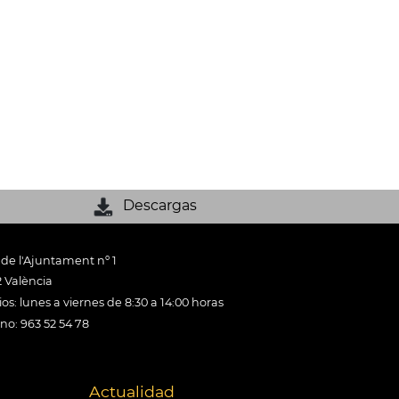
Descargas
 de l'Ajuntament nº 1
 València
os: lunes a viernes de 8:30 a 14:00 horas
ono: 963 52 54 78
Actualidad