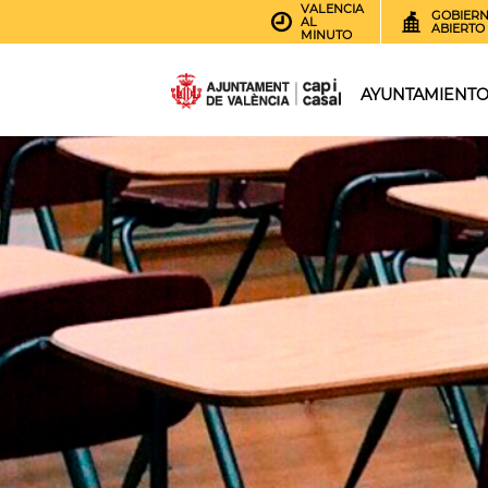
VALENCIA
GOBIER
AL
ABIERTO
MINUTO
AYUNTAMIENT