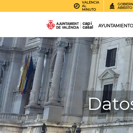
VALENCIA
GOBIER
AL
ABIERTO
MINUTO
AYUNTAMIENT
Datos