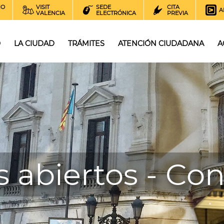
NO
VISIT
SEDE
CITA
A
VALENCIA
ELECTRÓNICA
PREVIA
O
LA CIUDAD
TRÁMITES
ATENCIÓN CIUDADANA
A
 abiertos - Co