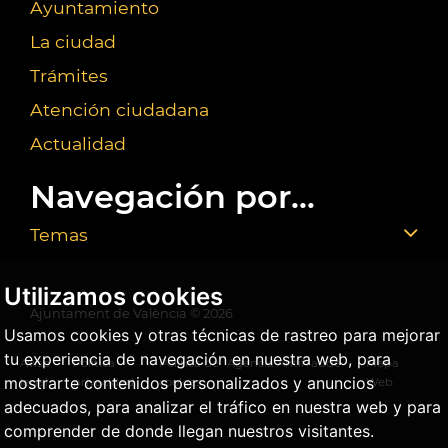
Ayuntamiento
La ciudad
Trámites
Atención ciudadana
Actualidad
Navegación por...
Temas
Utilizamos cookies
Ajuntament de València ©
2026
Usamos cookies y otras técnicas de rastreo para mejorar
tu experiencia de navegación en nuestra web, para
Aviso
Política
Política de
Agencia Antifraude
Mapa
mostrarte contenidos personalizados y anuncios
legal
privacidad
cookies
Web
adecuados, para analizar el tráfico en nuestra web y para
comprender de donde llegan nuestros visitantes.