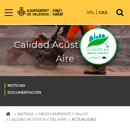
VAL
CAS
Calidad Acústica y del
Aire
NOTICIAS
DOCUMENTACIÓN
MATERIA
MEDIO AMBIENTE Y SALUD
CALIDAD ACÚSTICA Y DEL AIRE
ACTUALIDAD