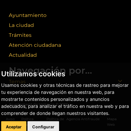
Ayuntamiento
La ciudad
Trámites
Atención ciudadana
Actualidad
Navegación por...
Utilizamos cookies
Temas
Usamos cookies y otras técnicas de rastreo para mejorar
tu experiencia de navegación en nuestra web, para
mostrarte contenidos personalizados y anuncios
Ajuntament de València ©
2026
adecuados, para analizar el tráfico en nuestra web y para
comprender de donde llegan nuestros visitantes.
Aviso
Política
Política de
Agencia Antifraude
Mapa
legal
privacidad
cookies
Web
Aceptar
Configurar