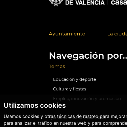
Ayuntamiento
La ciud
Navegación por..
Temas
Educación y deporte
Cultura y fiestas
Empleo, innovación y promoción
Utilizamos cookies
Usamos cookies y otras técnicas de rastreo para mejora
Ajuntament de València ©
2026
para analizar el tráfico en nuestra web y para comprende