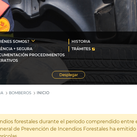
IÉNES SOMOS?
HISTORIA
ÈNCIA + SEGURA
TRÁMITES
CUMENTACIÓN PROCEDIMIENTOS
ERATIVOS
Desplegar
NA
BOMBEROS
INICIO
endios forestales durante el período comprendido entre 
General de Prevención de Incendios Forestales ha emitid
rícolas.