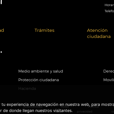
Horari
Teléf
ad
Trámites
Atención
ciudadana
.
Medio ambiente y salud
Derec
Protección ciudadana
Movil
Hacienda
r tu experiencia de navegación en nuestra web, para mostr
Accesibilidad
Aviso
Política
r de donde llegan nuestros visitantes.
legal
privacidad
c