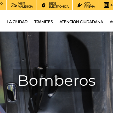
NO
VISIT
SEDE
CITA
A
VALENCIA
ELECTRÓNICA
PREVIA
O
LA CIUDAD
TRÁMITES
ATENCIÓN CIUDADANA
A
Bomberos