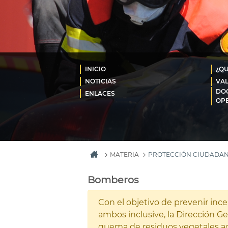
INICIO
¿QU
NOTICIAS
VAL
DO
ENLACES
OP
MATERIA
PROTECCIÓN CIUDADA
Bomberos
Con el objetivo de prevenir inc
ambos inclusive, la Dirección 
quema de residuos vegetales ag