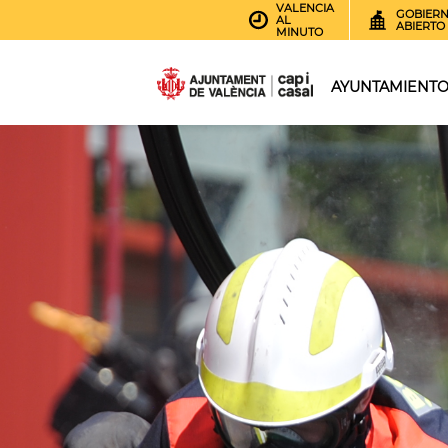
VALENCIA
GOBIER
AL
ABIERTO
MINUTO
AYUNTAMIENT