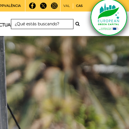
PPVALÈNCIA
VAL
CAS
CTUALIDAD