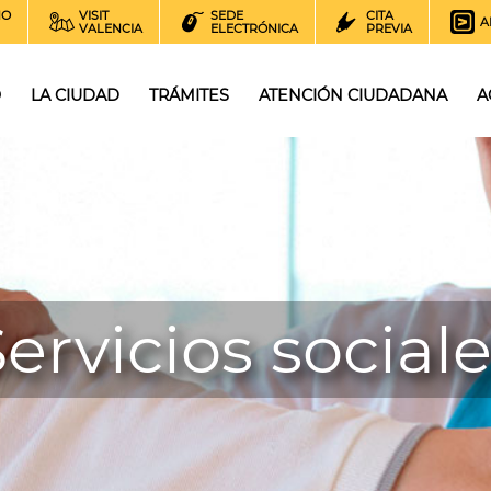
NO
VISIT
SEDE
CITA
A
VALENCIA
ELECTRÓNICA
PREVIA
O
LA CIUDAD
TRÁMITES
ATENCIÓN CIUDADANA
A
ervicios social