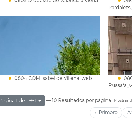
0805 Orquestra de València a Viena
080
Pardalet
0804 COM Isabel de Villena_web
080
Russafa_
— 10 Resultados por página
Página 1 de 1.991
Mostrando
← Primero
An