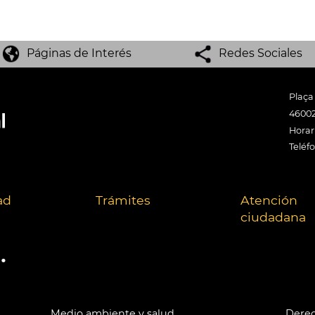
Páginas de Interés
Redes Sociales
Plaça
46002
Horari
Teléf
ad
Trámites
Atención
ciudadana
.
Medio ambiente y salud
Derec