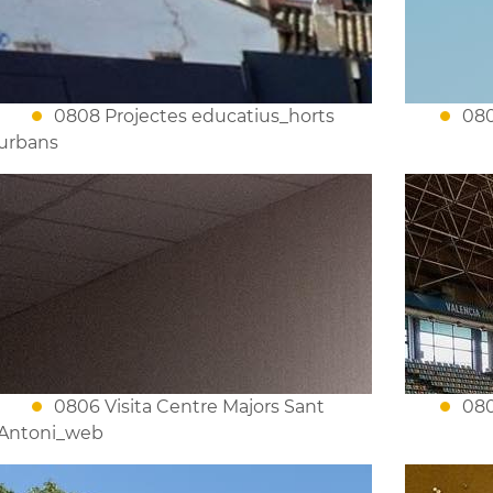
0808 Projectes educatius_horts
080
urbans
0806 Visita Centre Majors Sant
080
Antoni_web