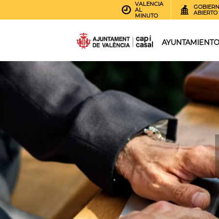
VALENCIA
GOBIER
AL
ABIERTO
MINUTO
AYUNTAMIENT