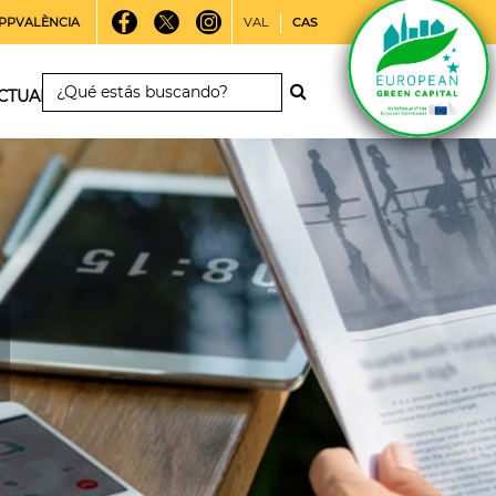
PPVALÈNCIA
VAL
CAS
CTUALIDAD