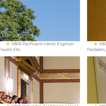
0806 Pacificació trànsit Enginyer
080
Fausto Elío
Pardalets