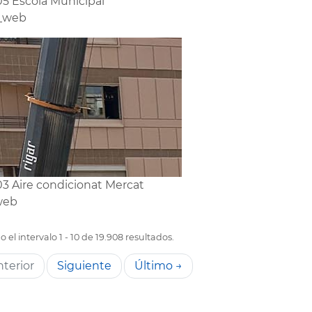
5 Escola Municipal
s_web
3 Aire condicionat Mercat
web
 el intervalo 1 - 10 de 19.908 resultados.
terior
Siguiente
Último →