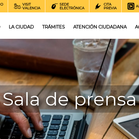
NO
VISIT
SEDE
CITA
A
VALENCIA
ELECTRÓNICA
PREVIA
O
LA CIUDAD
TRÁMITES
ATENCIÓN CIUDADANA
A
Sala de prensa