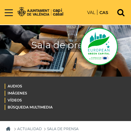
VAL
CAS
Sala de prensa
AUDIOS
IMÁGENES
VÍDEOS
BÚSQUEDA MULTIMEDIA
ACTUALIDAD
SALA DE PRENSA