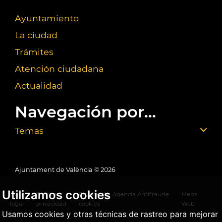
Ayuntamiento
La ciudad
Trámites
Atención ciudadana
Actualidad
Navegación por...
Temas
Ajuntament de València ©
2026
Utilizamos cookies
Aviso
Política
Política de
Agencia Antifraude
Mapa
legal
privacidad
cookies
Web
Usamos cookies y otras técnicas de rastreo para mejorar