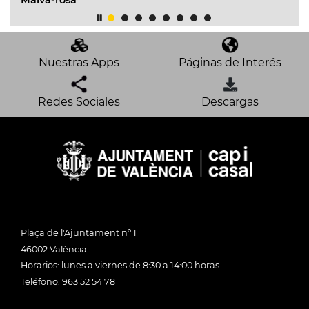
del 12 de 
Nuestras Apps
Páginas de Interés
Redes Sociales
Descargas
Plaça de l'Ajuntament nº 1
46002 València
Horarios: lunes a viernes de 8:30 a 14:00 horas
Teléfono: 963 52 54 78