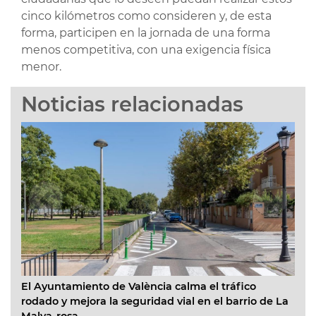
cinco kilómetros como consideren y, de esta
forma, participen en la jornada de una forma
menos competitiva, con una exigencia física
menor.
Noticias relacionadas
Ayuntamiento de València calma el tráfico
EMT Valèn
ado y mejora la seguridad vial en el barrio de La
facilitar 
va-rosa