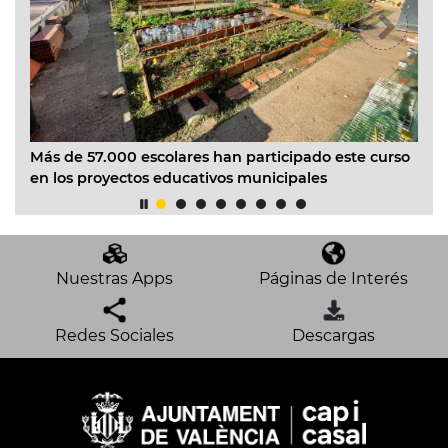
La
n
Más de 57.000 escolares han participado este curso
mi
cia
en los proyectos educativos municipales
mu
Nuestras Apps
Páginas de Interés
Redes Sociales
Descargas