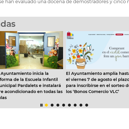
a se han evaluado una docena de demostradores y cinco
adas
El Ayuntamiento amplía hasta
Moneycorp elige Valènc
el viernes 7 de agosto el plazo
expandir su actividad y 
á
para inscribirse en el sorteo de
el ecosistema financier
as
los ‘Bonos Comercio VLC’
internacional de la ciud