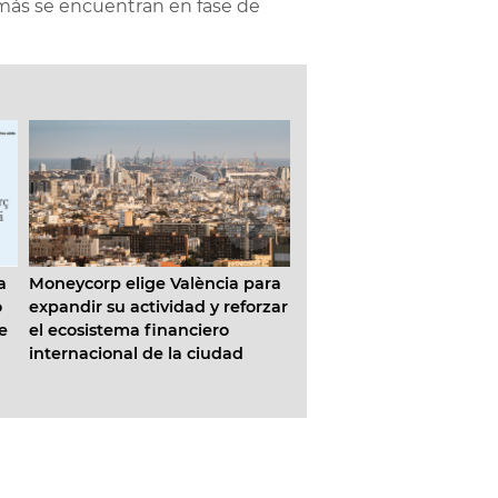
 más se encuentran en fase de
ia para
La Concejalía de Parques y
Abierto el plazo pa
reforzar
Jardines culmina la
los bonos de ‘Com
o
restauración del rocódromo del
Galdós y Giorgeta’
ad
Parc Central