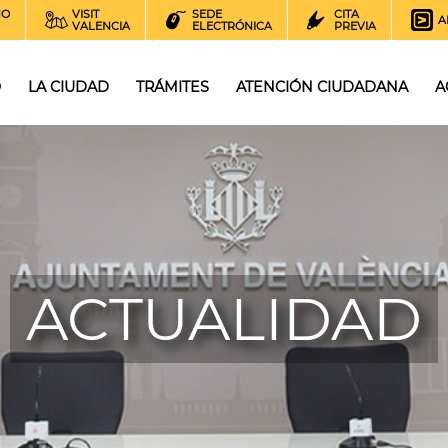
NO
VISIT
SEDE
CITA
A
VALENCIA
ELECTRÓNICA
PREVIA
O
LA CIUDAD
TRÁMITES
ATENCIÓN CIUDADANA
A
ACTUALIDAD