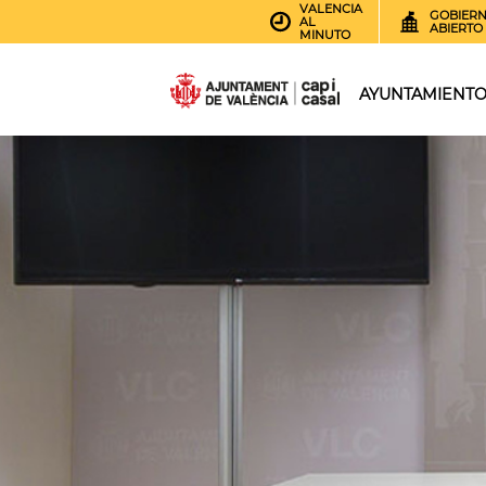
VALENCIA
GOBIER
AL
ABIERTO
MINUTO
AYUNTAMIENT