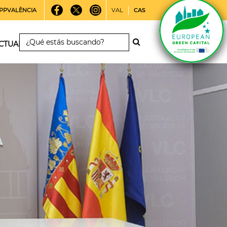
PPVALÈNCIA
VAL
CAS
CTUALIDAD