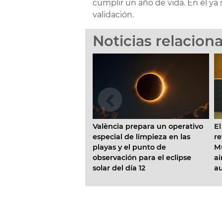
cumplir un año de vida. En él y
validación.
Noticias relacion
lència prepara un operativo
El Ayuntamiento inicia la
pecial de limpieza en las
reforma de la Escuela Infantil
ayas y el punto de
Municipal Pardalets e instalar
servación para el eclipse
aire acondicionado en todas l
lar del día 12
aulas