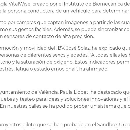
ía VitalWise, creado por el Instituto de Biomecánica de
de la persona conductora de un vehículo para determinar 
to por cámaras que captan imágenes a partir de las cual
 como sus gestos faciales. Además, se puede sincronizar co
 sensores de contacto de alta precisión.
omoción y movilidad del IBV, José Solaz, ha explicado qu
personas de diferentes sexos y edades. “A todas ellas le
atorio y la saturación de oxígeno. Estos indicadores perm
estrés, fatiga o estado emocional”, ha afirmado.
Ayuntamiento de València, Paula Llobet, ha destacado q
ebas y testeo para ideas y soluciones innovadoras y ef
En nuestras calles se ha podido probar un sistema que o
s proyectos piloto que se han probado en el Sandbox Urb