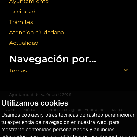
Ayuntamiento
La ciudad
Trámites
Atención ciudadana
Actualidad
Navegación por...
Temas
Ajuntament de València ©
2026
Utilizamos cookies
Aviso
Política
Política de
Agencia Antifraude
Mapa
Usamos cookies y otras técnicas de rastreo para mejorar
legal
privacidad
cookies
Web
tu experiencia de navegación en nuestra web, para
mostrarte contenidos personalizados y anuncios
adecuados, para analizar el tráfico en nuestra web y para