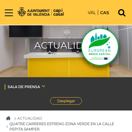
VAL
CAS
ACTUALIDAD
SALA DE PRENSA
Desplegar
ACTUALIDAD
QUATRE CARRERES ESTRENO ZONA VERDE EN LA CALLE
PEPITA SAMPER.