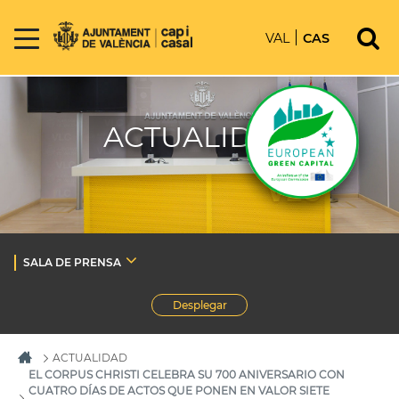
VAL
CAS
ACTUALIDAD
SALA DE PRENSA
Desplegar
ACTUALIDAD
EL CORPUS CHRISTI CELEBRA SU 700 ANIVERSARIO CON
CUATRO DÍAS DE ACTOS QUE PONEN EN VALOR SIETE