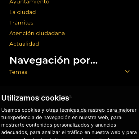
Ayuntamiento
La ciudad
Trámites
Atención ciudadana
Actualidad
Navegación por...
Temas
Utilizamos cookies
Ajuntament de València ©
2026
Usamos cookies y otras técnicas de rastreo para mejorar
Aviso
Política
Política de
Agencia Antifraude
Mapa
tu experiencia de navegación en nuestra web, para
legal
privacidad
cookies
Web
mostrarte contenidos personalizados y anuncios
adecuados, para analizar el tráfico en nuestra web y para