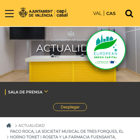
VAL
CAS
ACTUALIDAD
SALA DE PRENSA
Desplegar
ACTUALIDAD
PACO ROCA, LA SOCIETAT MUSICAL DE TRES FORQUES, EL
HORNO TONET I ROSETA Y LA FARMACIA FUENSANTA,