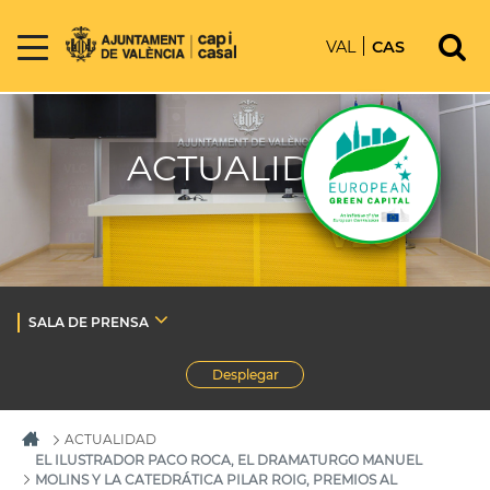
VAL
CAS
ACTUALIDAD
SALA DE PRENSA
Desplegar
ACTUALIDAD
EL ILUSTRADOR PACO ROCA, EL DRAMATURGO MANUEL
MOLINS Y LA CATEDRÁTICA PILAR ROIG, PREMIOS AL