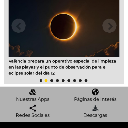
ra un operativo especial de limpieza
El Ayuntamiento inici
 el punto de observación para el
Infantil Municipal Par
l día 12
acondicionado en toda
Nuestras Apps
Páginas de Interés
Redes Sociales
Descargas