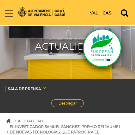
VAL
CAS
ACTUALIDAD
SALA DE PRENSA
Desplegar
ACTUALIDAD
EL INVESTIGADOR SAMUEL SÁNCHEZ, PREMIO REI JAUME I
DE NUEVAS TECNOLOGÍAS, QUE PATROCINA EL