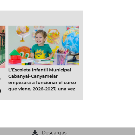
L’Escoleta Infantil Municipal
La Universitat Popular a
Cabanyal-Canyamelar
inscripción para el curs
empezará a funcionar el curso
2026/27 el próximo 22 d
que viene, 2026-2027, una vez
l
adjudicado el contrato de
gestión
Descargas