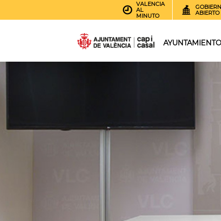
VALENCIA
GOBIER
AL
ABIERTO
MINUTO
AYUNTAMIENT