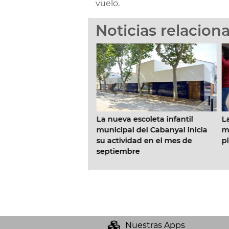
vuelo.
Noticias relacion
a de Gobierno reserva
La nueva escoleta infantil
La
tida de 2,4 millones €
municipal del Cabanyal inicia
má
 mantenimiento de los
su actividad en el mes de
pl
s municipales
septiembre
Nuestras Apps