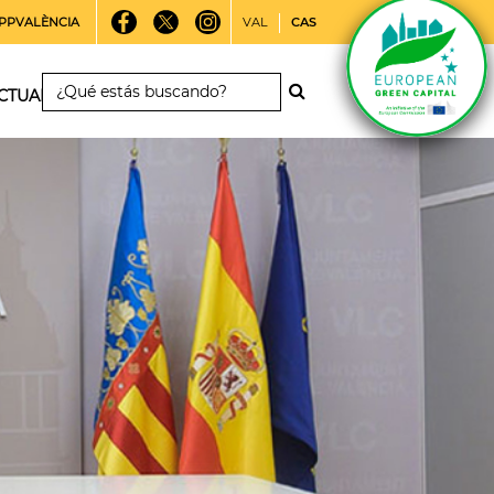
PPVALÈNCIA
VAL
CAS
CTUALIDAD