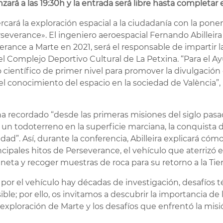
rá a las 19:30h y la entrada será libre hasta completar e
cará la exploración espacial a la ciudadanía con la pone
severance». El ingeniero aeroespacial Fernando Abilleira
erance a Marte en 2021, será el responsable de impartir l
del Complejo Deportivo Cultural de La Petxina. “Para el 
 científico de primer nivel para promover la divulgación
l conocimiento del espacio en la sociedad de València”, 
 ha recordado “desde las primeras misiones del siglo pas
un todoterreno en la superficie marciana, la conquista de
d”. Así, durante la conferencia, Abilleira explicará cóm
incipales hitos de Perseverance, el vehículo que aterrizó 
aneta y recoger muestras de roca para su retorno a la Tier
por el vehículo hay décadas de investigación, desafíos 
le; por ello, os invitamos a descubrir la importancia de 
 la exploración de Marte y los desafíos que enfrentó la mi