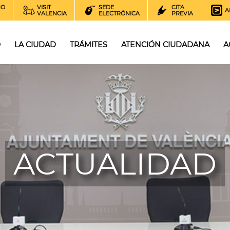
NO
VISIT
SEDE
CITA
A
VALENCIA
ELECTRÓNICA
PREVIA
O
LA CIUDAD
TRÁMITES
ATENCIÓN CIUDADANA
A
ACTUALIDAD