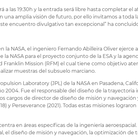
a las 19:30h y la entrada será libre hasta completar el a
n una amplia visión de futuro, por ello invitamos a toda
este encuentro divulgativo tan excepcional” ha concluido
 la NASA, el ingeniero Fernando Abilleira Oliver ejerce
 la NASA para el proyecto conjunto de la ESA y la agenc
Franklin Mission (RFM) el cual tiene como objetivo ater
nalizar muestras del subsuelo marciano.
Propulsion Laboratory (JPL) de la NASA en Pasadena, Califo
 2004. Fue el responsable del diseño de la trayectoria i
los cargos de director de diseño de misión y navegación
18) y Perseverance (2021). Todas estas misiones lograron a
 centra en áreas específicas de la ingeniería aeroespacial
l, el diseño de misión y navegación, la optimización de t