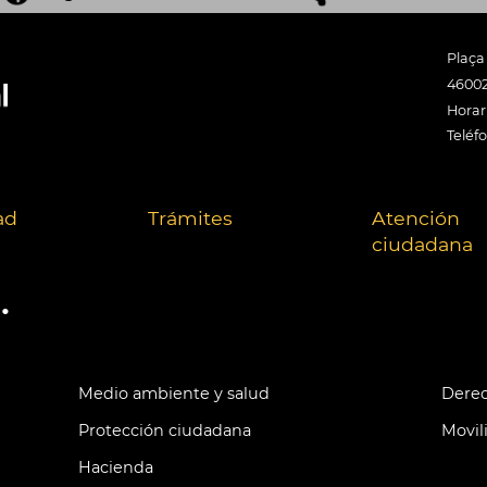
Plaça
46002
Horari
Teléf
ad
Trámites
Atención
ciudadana
.
Medio ambiente y salud
Derec
Protección ciudadana
Movil
Hacienda