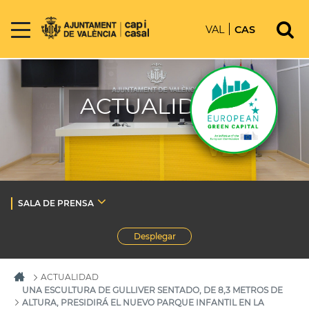
VAL
CAS
ACTUALIDAD
SALA DE PRENSA
Desplegar
ACTUALIDAD
UNA ESCULTURA DE GULLIVER SENTADO, DE 8,3 METROS DE
ALTURA, PRESIDIRÁ EL NUEVO PARQUE INFANTIL EN LA