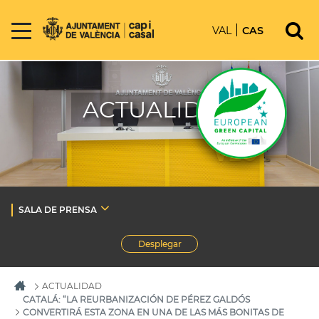
VAL
CAS
ACTUALIDAD
SALA DE PRENSA
Desplegar
ACTUALIDAD
CATALÁ: “LA REURBANIZACIÓN DE PÉREZ GALDÓS
CONVERTIRÁ ESTA ZONA EN UNA DE LAS MÁS BONITAS DE