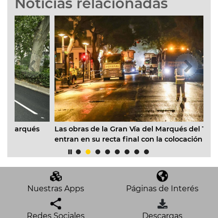
Noticias relacionadas
Las obras de la Gran Vía del Marqués del Túria
és
C
entran en su recta final con la colocación de más de
“
22.000 m2 de asfalto fonoabsorbente
e
Nuestras Apps
Páginas de Interés
Redes Sociales
Descargas