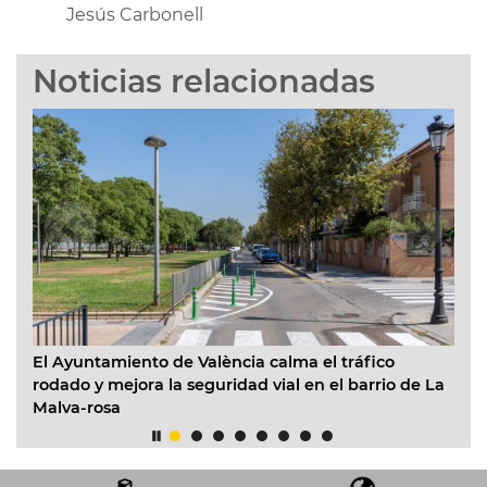
Jesús Carbonell
Noticias relacionadas
amiento de València calma el tráfico
EMT València pr
 mejora la seguridad vial en el barrio de La
facilitar los de
sa
del 12 de agost