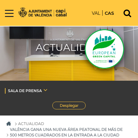
VAL
CAS
ACTUALIDAD
SALA DE PRENSA
Desplegar
ACTUALIDAD
VALÈNCIA GANA UNA NUEVA ÁREA PEATONAL DE MÁS DE
500 METROS CUADRADOS EN LA ENTRADA A LA CIUDAD