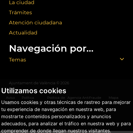
La ciudad
Trámites
Atención ciudadana
Actualidad
Navegación por...
Temas
Ajuntament de València ©
2026
Utilizamos cookies
Aviso
Política
Política de
Agencia Antifraude
Mapa
Usamos cookies y otras técnicas de rastreo para mejorar
legal
privacidad
cookies
Web
tu experiencia de navegación en nuestra web, para
mostrarte contenidos personalizados y anuncios
adecuados, para analizar el tráfico en nuestra web y para
comprender de donde llegan nuestros visitantes.