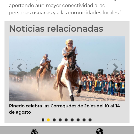
aportando aún mayor conectividad a las
personas usuarias y a las comunidades locales.”
Noticias relacionadas
Pinedo celebra las Corregudes de Joies del 10 al 14
Val
de agosto
con