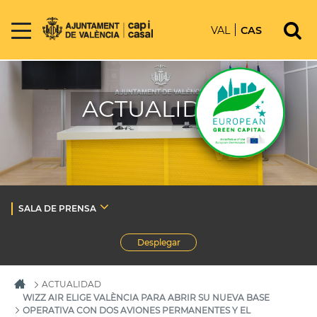
VAL
CAS
ACTUALIDAD
SALA DE PRENSA
Desplegar
ACTUALIDAD
WIZZ AIR ELIGE VALÈNCIA PARA ABRIR SU NUEVA BASE
OPERATIVA CON DOS AVIONES PERMANENTES Y EL