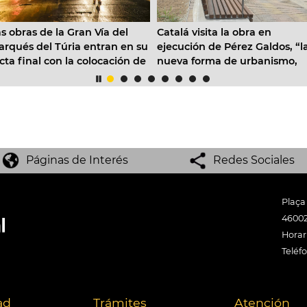
s obras de la Gran Vía del
Catalá visita la obra en
rqués del Túria entran en su
ejecución de Pérez Galdos, “l
cta final con la colocación de
nueva forma de urbanismo,
s de 22.000 m2 de asfalto
con más sombra y enfocado 
onoabsorbente
los vecinos”
Páginas de Interés
Redes Sociales
Plaça
46002
Horari
Teléf
ad
Trámites
Atención