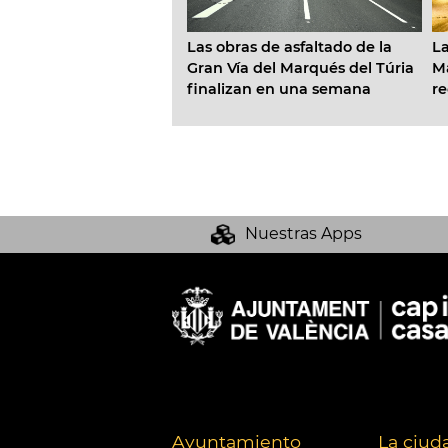
tamiento destina
La
Las obras de asfaltado de la
 euros a la
Ma
Gran Vía del Marqués del Túria
tación de tres
re
finalizan en una semana
es en las calles
má
te, José Benlliure y
f
 Guillem
Nuestras Apps
Ayuntamiento
La ciud