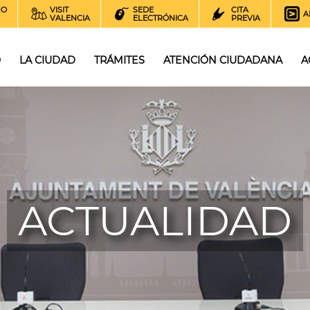
NO
VISIT
SEDE
CITA
A
VALENCIA
ELECTRÓNICA
PREVIA
O
LA CIUDAD
TRÁMITES
ATENCIÓN CIUDADANA
A
ACTUALIDAD