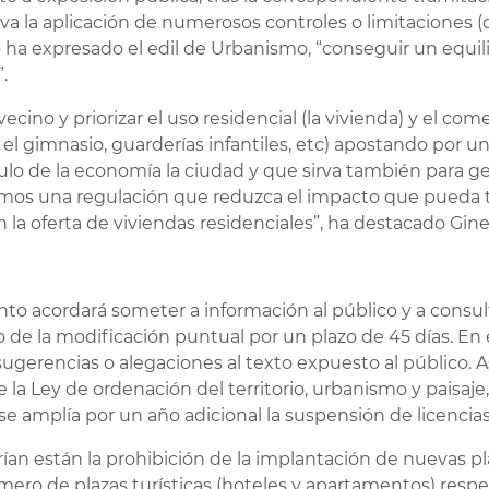
va la aplicación de numerosos controles o limitaciones 
 ha expresado el edil de Urbanismo, “conseguir un equilib
.
vecino y priorizar el uso residencial (la vivienda) y el co
l, el gimnasio, guarderías infantiles, etc) apostando por 
ulo de la economía la ciudad y que sirva también para 
cemos una regulación que reduzca el impacto que pueda
 la oferta de viviendas residenciales”, ha destacado Gine
to acordará someter a información al público y a consul
de la modificación puntual por un plazo de 45 días. En e
ugerencias o alegaciones al texto expuesto al público. 
e la Ley de ordenación del territorio, urbanismo y paisaj
, se amplía por un año adicional la suspensión de licencias
ían están la prohibición de la implantación de nuevas plaz
mero de plazas turísticas (hoteles y apartamentos) resp