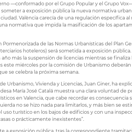
ierno —conformado por el Grupo Popular y el Grupo Vox—
 someter a exposición pública la nueva normativa urbaní
 ciudad. València carecía de una regulación específica a
na normativa que impida la masificación de los apartame
n Pormenorizada de las Normas Urbanísticas del Plan G
 terciarios hoteleros) será sometida a exposición pública
ño más la suspensión de licencias mientras se finaliza 
 este miércoles por la comisión de Urbanismo deberán se
que se celebra la próxima semana.
 de Urbanismo, Vivienda y Licencias, Juan Giner, ha exp
ldesa María José Catalá muestra una clara voluntad de po
ticos en Valencia, que cabe recordar es consecuencia 
uierda no se hizo nada para limitarlos, y más bien se es
uso turístico en los bajos de edificios y con una inspecc
sas o prácticamente inexistentes”.
 a exposición pública, tras la correspondiente tramitac