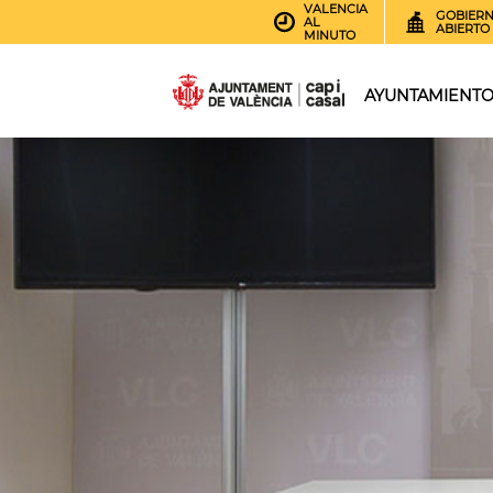
VALENCIA
GOBIER
AL
ABIERTO
MINUTO
AYUNTAMIENT