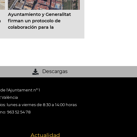
El nuevo camino ciclo-
Ayuntamiento y Generalitat
que unirá el tramo XVI 
a
firman un protocolo de
Jardín del Túria con el
colaboración para la
de Astilleros estará ope
a
construcción de cerca de 1.200
principios de 2027
nuevas viviendas protegidas en
La Torre
Descargas
 de l'Ajuntament nº 1
 València
os: lunes a viernes de 8:30 a 14:00 horas
ono: 963 52 54 78
Actualidad