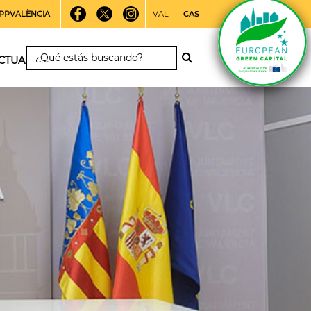
PPVALÈNCIA
VAL
CAS
CTUALIDAD