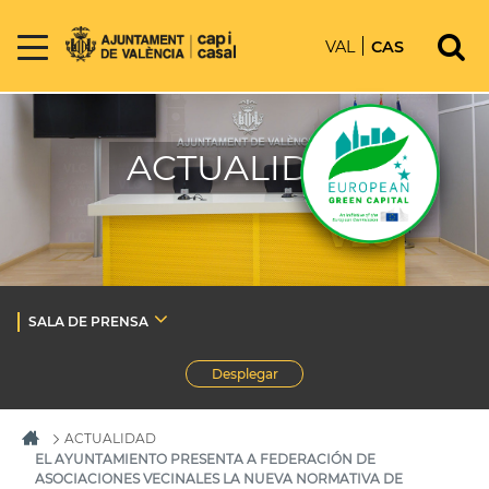
VAL
CAS
ACTUALIDAD
SALA DE PRENSA
Desplegar
ACTUALIDAD
EL AYUNTAMIENTO PRESENTA A FEDERACIÓN DE
ASOCIACIONES VECINALES LA NUEVA NORMATIVA DE