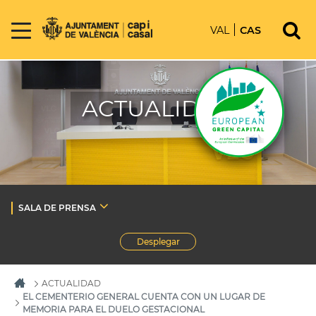
VAL
CAS
ACTUALIDAD
SALA DE PRENSA
Desplegar
ACTUALIDAD
EL CEMENTERIO GENERAL CUENTA CON UN LUGAR DE
MEMORIA PARA EL DUELO GESTACIONAL