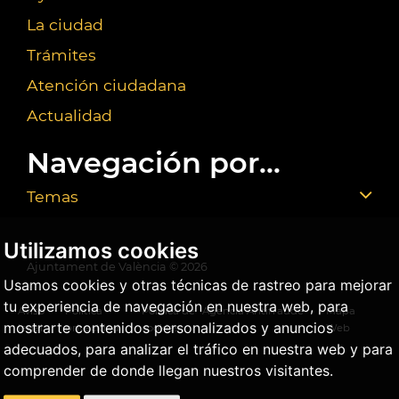
La ciudad
Trámites
Atención ciudadana
Actualidad
Navegación por...
Temas
Utilizamos cookies
Ajuntament de València ©
2026
Usamos cookies y otras técnicas de rastreo para mejorar
tu experiencia de navegación en nuestra web, para
Aviso
Política
Política de
Agencia Antifraude
Mapa
mostrarte contenidos personalizados y anuncios
legal
privacidad
cookies
Web
adecuados, para analizar el tráfico en nuestra web y para
comprender de donde llegan nuestros visitantes.