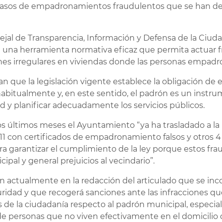
casos de empadronamientos fraudulentos que se han det
ncejal de Transparencia, Información y Defensa de la Ciuda
de una herramienta normativa eficaz que permita actuar 
ones irregulares en viviendas donde las personas empadr
 que la legislación vigente establece la obligación de
habitualmente y, en este sentido, el padrón es un instru
d y planificar adecuadamente los servicios públicos.
s últimos meses el Ayuntamiento “ya ha trasladado a la 
(11 con certificados de empadronamiento falsos y otros 4 
ra garantizar el cumplimiento de la ley porque estos frau
cipal y general prejuicios al vecindario”.
an actualmente en la redacción del articulado que se inc
uridad y que recogerá sanciones ante las infracciones
s de la ciudadanía respecto al padrón municipal, especia
de personas que no viven efectivamente en el domicilio 