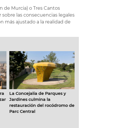
 de Murcia) o Tres Cantos
 sobre las consecuencias legales
n más ajustado a la realidad de
ra
La Concejalía de Parques y
Abierto el plazo para ad
ar
Jardines culmina la
los bonos de ‘Compra e
restauración del rocódromo del
Galdós y Giorgeta’
Parc Central