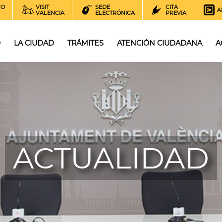
NO
VISIT
SEDE
CITA
A
VALENCIA
ELECTRÓNICA
PREVIA
O
LA CIUDAD
TRÁMITES
ATENCIÓN CIUDADANA
A
ACTUALIDAD