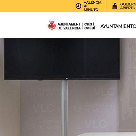
VALENCIA
GOBIER
AL
ABIERTO
MINUTO
AYUNTAMIENT