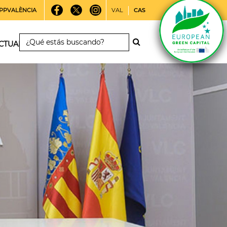
PPVALÈNCIA
VAL
CAS
CTUALIDAD