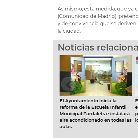
Asimismo, esta medida, que ya 
(Comunidad de Madrid), pretende
y de convivencia que se deriven 
la ciudad.
Noticias relacion
a prepara un operativo
El Ayuntamiento inicia la
E
l de limpieza en las
reforma de la Escuela Infantil
el
y el punto de
Municipal Pardalets e instalará
pa
ción para el eclipse
aire acondicionado en todas las
lo
l día 12
aulas