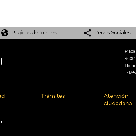
Páginas de Interés
Redes Sociales
Plaça
46002
Horari
Teléf
ad
Trámites
Atención
ciudadana
.